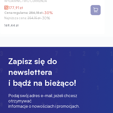
WYDAWNICTWO CURRENDA
177,91 zł
-30%
Cena regularna:
254,15 zł
-30%
Najniższa cena:
254,15 zł
Cena
169,44 zł
Zapisz się do
newslettera
i bądź na bieżąco!
Podaj swój adres e-mail, jeżeli chcesz
otrzymywać
informacje o nowościach i promocjach.