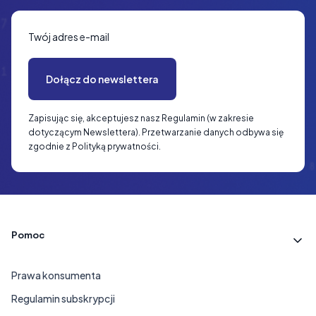
Twój adres e-mail
Dołącz do newslettera
Zapisując się, akceptujesz nasz Regulamin (w zakresie
dotyczącym Newslettera). Przetwarzanie danych odbywa się
zgodnie z Polityką prywatności.
Linki w stopce
Pomoc
Prawa konsumenta
Regulamin subskrypcji