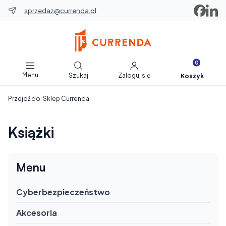
sprzedaz@currenda.pl
Produkty w 
Otwórz wyszukiwarkę
Menu
Szukaj
Zaloguj się
Koszyk
Przejdź do:
Sklep Currenda
Książki
Menu
Cyberbezpieczeństwo
Akcesoria