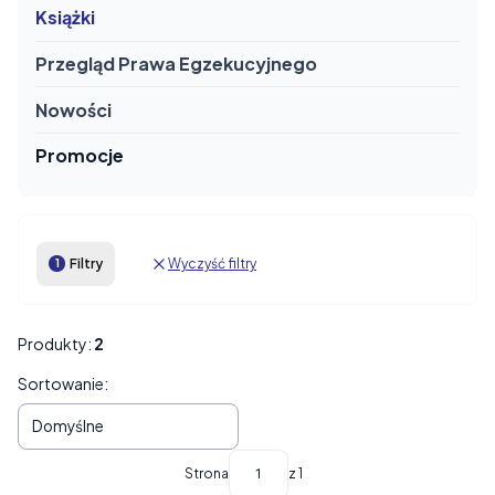
Książki
Przegląd Prawa Egzekucyjnego
Nowości
Promocje
Koniec menu
Filtry
Wyczyść filtry
Produkty:
2
Lista produktów
Sortowanie:
Domyślne
Strona
z 1