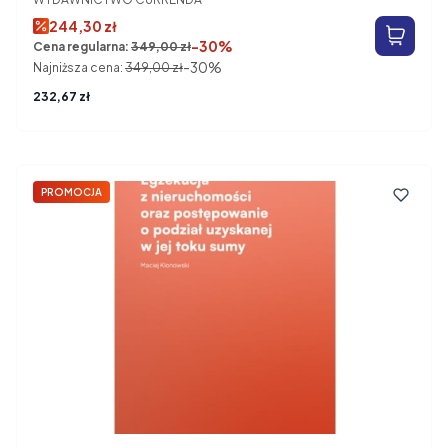
244,30 zł
-30%
Cena regularna:
349,00 zł
-30%
Najniższa cena:
349,00 zł
Cena
232,67 zł
PROMOCJA