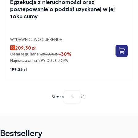
Egzekucja z nieruchomości oraz
postępowanie o podział uzyskanej w jej
toku sumy
WYDAWNICTWO CURRENDA
209,30 zł
-30%
Cena regularna:
299,00 zł
-30%
Najniższa cena:
299,00 zł
Cena
199,33 zł
Strona
z 1
Bestsellery