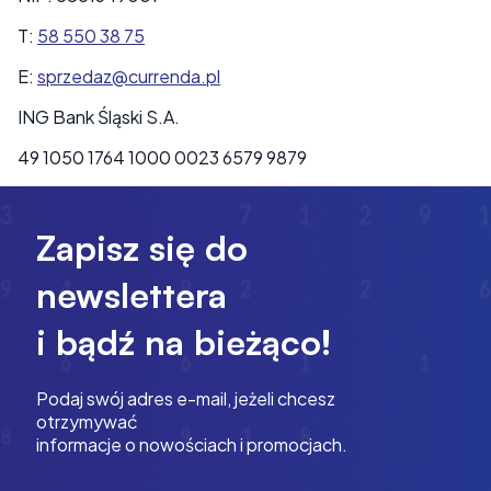
T:
58 550 38 75
E:
sprzedaz@currenda.pl
ING Bank Śląski S.A.
49 1050 1764 1000 0023 6579 9879
Zapisz się do
newslettera
i bądź na bieżąco!
Podaj swój adres e-mail, jeżeli chcesz
otrzymywać
informacje o nowościach i promocjach.