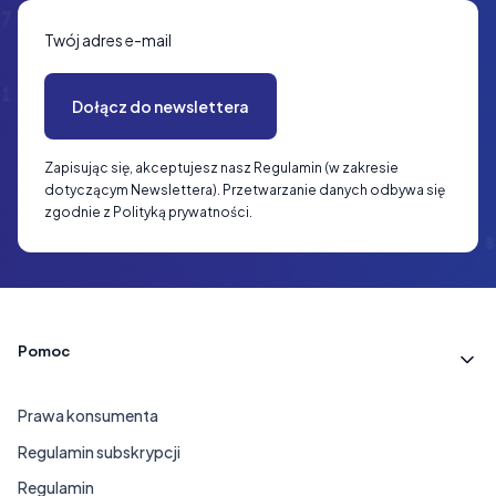
Twój adres e-mail
Dołącz do newslettera
Zapisując się, akceptujesz nasz Regulamin (w zakresie
dotyczącym Newslettera). Przetwarzanie danych odbywa się
zgodnie z Polityką prywatności.
Linki w stopce
Pomoc
Prawa konsumenta
Regulamin subskrypcji
Regulamin