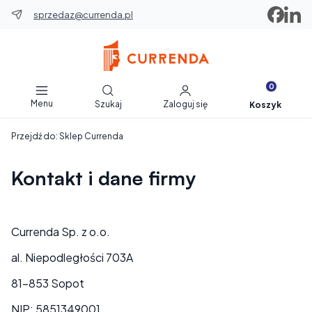
sprzedaz@currenda.pl
Produkty w 
Otwórz wyszukiwarkę
Menu
Szukaj
Zaloguj się
Koszyk
Przejdź do:
Sklep Currenda
Kontakt i dane firmy
Currenda Sp. z o.o.
al. Niepodległości 703A
81-853 Sopot
NIP: 5851349001