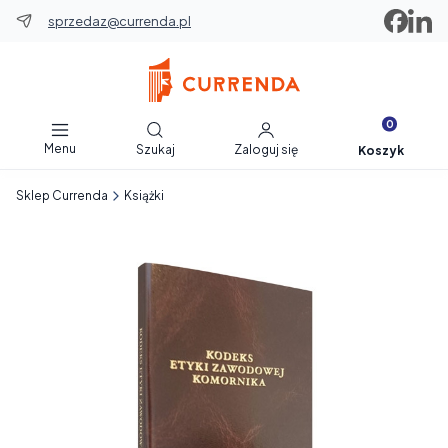
sprzedaz@currenda.pl
Produkty w 
Otwórz wyszukiwarkę
Menu
Szukaj
Zaloguj się
Koszyk
Sklep Currenda
Książki