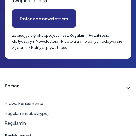
Twój adres e-mail
Dołącz do newslettera
Zapisując się, akceptujesz nasz Regulamin (w zakresie
dotyczącym Newslettera). Przetwarzanie danych odbywa się
zgodnie z Polityką prywatności.
Linki w stopce
Pomoc
Prawa konsumenta
Regulamin subskrypcji
Regulamin
Szybki zwrot