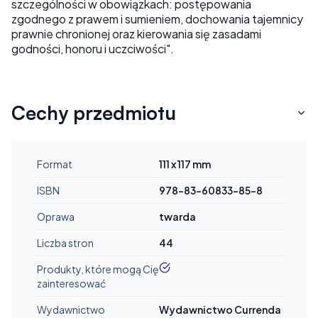
szczególności w obowiązkach: postępowania
zgodnego z prawem i sumieniem, dochowania tajemnicy
prawnie chronionej oraz kierowania się zasadami
godności, honoru i uczciwości".
Cechy przedmiotu
Format
111 x 117 mm
ISBN
978-83-60833-85-8
Oprawa
twarda
Liczba stron
44
tak
Produkty, które mogą Cię
zainteresować
Wydawnictwo
Wydawnictwo Currenda