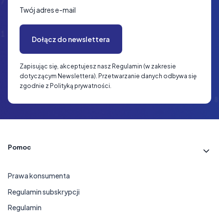
Twój adres e-mail
Dołącz do newslettera
Zapisując się, akceptujesz nasz Regulamin (w zakresie
dotyczącym Newslettera). Przetwarzanie danych odbywa się
zgodnie z Polityką prywatności.
Linki w stopce
Pomoc
Prawa konsumenta
Regulamin subskrypcji
Regulamin