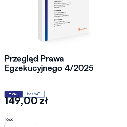
Przegląd Prawa
Egzekucyjnego 4/2025
z VAT
bez VAT
149,00 zł
Cena
Ilość