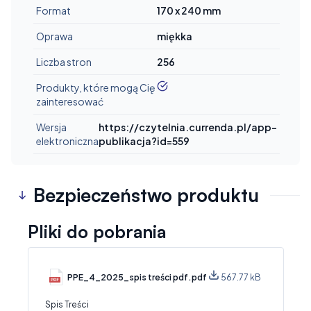
Format
170 x 240 mm
Oprawa
miękka
Liczba stron
256
tak
Produkty, które mogą Cię
zainteresować
Wersja
https://czytelnia.currenda.pl/app-
elektroniczna
publikacja?id=559
Bezpieczeństwo produktu
Pliki do pobrania
PPE_4_2025_spis treści pdf.pdf
567.77 kB
Spis Treści