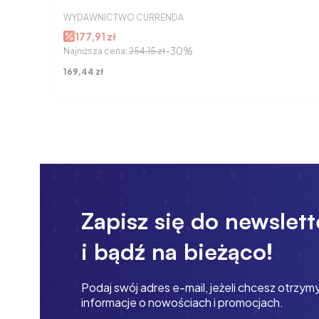
WYDAWNICTWO CURRENDA
177,91 zł
-30%
Najniższa cena:
254,15 zł
Cena
169,44 zł
Zapisz się do newslett
i bądź na bieżąco!
Podaj swój adres e-mail, jeżeli chcesz otrzy
informacje o nowościach i promocjach.