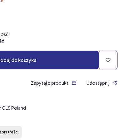
26
ość:
ść
odaj do koszyka
Zapytaj o produkt
Udostępnij
er GLS Poland
pis treści