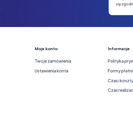
się zgodn
Moje konto
Informacje
Twoje zamówienia
Polityka pry
Ustawienia konta
Formy płatn
Czas i koszt
Czas realiza